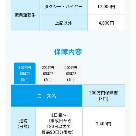
タクシー・ハイヤー
12,000円
職業運転手
上記以外
4,800円
保障内容
300万円
200万円
100万円
保障型
保障型
保障型
(3口)
(2口)
(1口)
300万円保障型
コース名
(3口)
1日目～
通院
（事故日から
2,400円
（日額）
180日以内で
最高90日分限度）